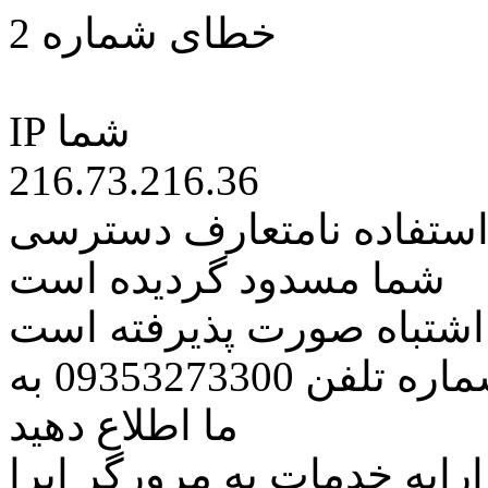
خطای شماره 2
IP شما
216.73.216.36
 استفاده نامتعارف دسترسی
شما مسدود گردیده است
ه اشتباه صورت پذیرفته است
مراتب این مسئله را از طریق شماره تلفن 09353273300 به
ما اطلاع دهید
رایه خدمات به مرورگر اپرا