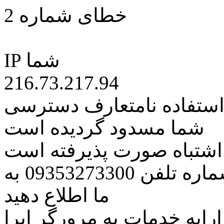
خطای شماره 2
IP شما
216.73.217.94
 استفاده نامتعارف دسترسی
شما مسدود گردیده است
ه اشتباه صورت پذیرفته است
مراتب این مسئله را از طریق شماره تلفن 09353273300 به
ما اطلاع دهید
رایه خدمات به مرورگر اپرا