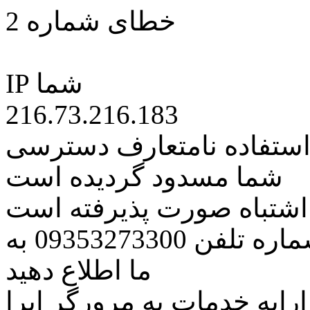
خطای شماره 2
IP شما
216.73.216.183
 استفاده نامتعارف دسترسی
شما مسدود گردیده است
ه اشتباه صورت پذیرفته است
مراتب این مسئله را از طریق شماره تلفن 09353273300 به
ما اطلاع دهید
رایه خدمات به مرورگر اپرا