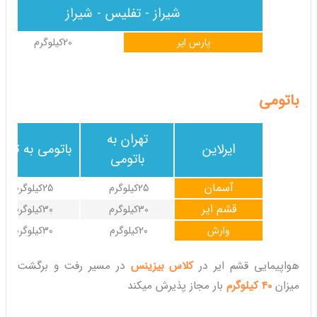
شیراز - تفلیس - شیراز
پارس ایر
20کیلوگرم
باتومی
تهران به
ایرلاین
باتومی به تهرا
باتومی
آسمان
25کیلوگرم
25کیلوگرم
قشم ایر
30کیلوگرم
30کیلوگرم
وارش
20کیلوگرم
30کیلوگرم
هواپیمایی قشم ایر در
کلاس بیزینس
در مسیر رفت و برگشت
میزان
40 کیلوگرم
بار مجاز پذیرش میکند