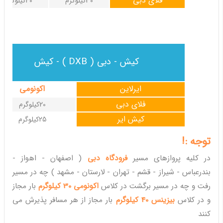
فلای دبی
30کیلوگرم
40کیلوگرم
کیش - دبی ( DXB ) - کیش
ایرلاین
اکونومی
فلای دبی
20کیلوگرم
کیش ایر
25کیلوگرم
توجه :!
در کلیه پروازهای مسیر
فرودگاه دبی
( اصفهان - اهواز -
بندرعباس - شیراز - قشم - تهران - لارستان - مشهد ) چه در مسیر
رفت و چه در مسیر برگشت در کلاس
اکونومی 30 کیلوگرم
بار مجاز
و در کلاس
بیزینس 40 کیلوگرم
بار مجاز از هر مسافر پذیرش می
کنند